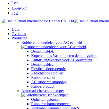
ไทย
Ελληνικά
اردو
Huis
Over ons
Producten
Rubberen onderdelen voor AC-eenheid
Dempingsblok
Koperen buis Vast rubberen dempingsblok
Anti-trillingsvoetjes voor AC-buitenunit
Dempingsblad
Flexibele doorvoertule
Afdichtende stopverf
Rubberen schot
AC rubberen aftapplug
Rubberproduct
Automatische schokdemper
Ophangingsbussen
Rubberen harnasmouwen
Ventilatieopeningen voor auto's