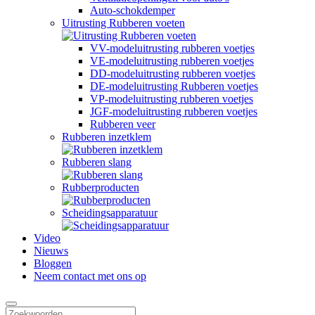
Auto-schokdemper
Uitrusting Rubberen voeten
VV-modeluitrusting rubberen voetjes
VE-modeluitrusting rubberen voetjes
DD-modeluitrusting rubberen voetjes
DE-modeluitrusting Rubberen voetjes
VP-modeluitrusting rubberen voetjes
JGF-modeluitrusting rubberen voetjes
Rubberen veer
Rubberen inzetklem
Rubberen slang
Rubberproducten
Scheidingsapparatuur
Video
Nieuws
Bloggen
Neem contact met ons op