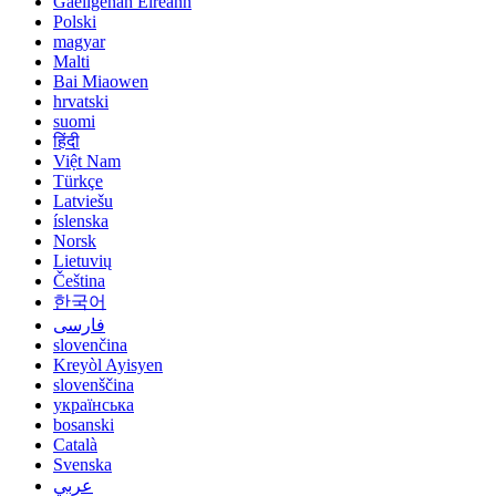
Gaeilgenah Éireann
Polski
magyar
Malti
Bai Miaowen
hrvatski
suomi
हिंदी
Việt Nam
Türkçe
Latviešu
íslenska
Norsk
Lietuvių
Čeština
한국어
فارسی
slovenčina
Kreyòl Ayisyen
slovenščina
українська
bosanski
Català
Svenska
عربي