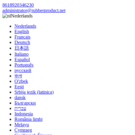
8618920346230
administrator@rubberproduct.net
Nederlands
Nederlands
English
Français
Deutsch
日本語
Italiano
Español
Português
русский
বাংলা
O'zbek
Eesti
Srbija jezik (latinica)
dansk
Български
עברית
Indonesia
România limbi
Melayu
Cymraeg