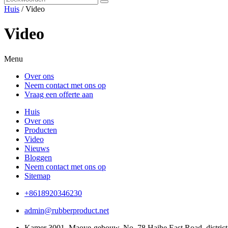
Huis
/ Video
Video
Menu
Over ons
Neem contact met ons op
Vraag een offerte aan
Huis
Over ons
Producten
Video
Nieuws
Bloggen
Neem contact met ons op
Sitemap
+8618920346230
admin@rubberproduct.net
Kamer 3001, Maoye-gebouw, No. 78 Haihe East Road, district 